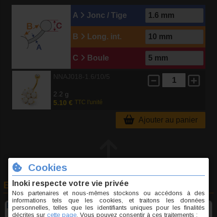
A
Jonc / Tige
B
Long. int.
C
Boule
NNAJ018-1.6/10/5
2.2 g
5.10 €
TTC l'unité
Ajouter au panier
En rapport avec cet article
Boule acier opale synthétique pour 1.2mm