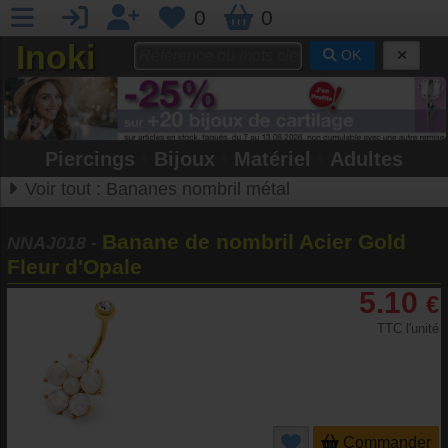
0
0
Inoki
OK
Piercings
•
Bijoux
•
Matériel
•
Adultes
Voir tout :
Bananes nombril métal
Banane de nombril Acier Gold
NNAJ018
-
Fleur d'Opale
5.10
€
TTC l'unité
Commander