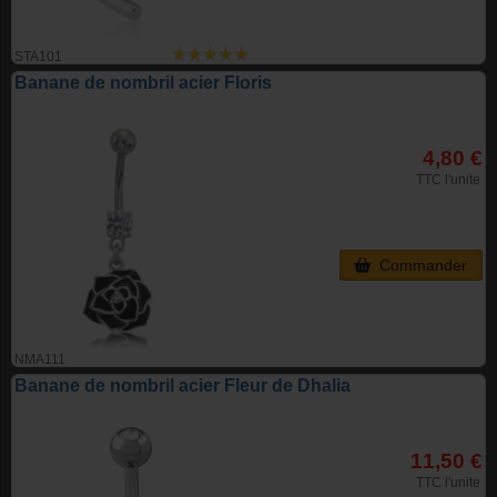
STA101
Banane de nombril acier Floris
4,80 €
TTC l'unite
Commander
NMA111
Banane de nombril acier Fleur de Dhalia
11,50 €
TTC l'unite