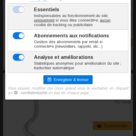
2 tailles - 5 couleurs
3,20 €
TTC l'unite
Commander
XCA001
Stud de nez acier Opale synthétique
3 couleurs
3,70 €
TTC l'unite
Commander