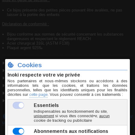
Ce bijou présente des petites pièces pouvant être avalées, ne pas
laisser à la portée des enfants
Déclaration de conformité :
Bijou conforme aux normes de sécurité concernant les substances
dangereuses et respectant le règlement REACH
Acier chirurgical 316L (ASTM F138)
Plaqué argent 925‰
Acier chirurgical
+
Laiton
+
Plaqué argent
Taille unique
Utilisable pour : piercing nombril.
Marque
Inoki
Origine Thaïlande
Conformité RSGP
Téléchargez notre guide :
Prendre les mesures pour
un piercing