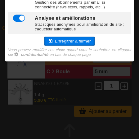
Commander
A
Jonc / Tige
B
Long. int.
C
Boule
NNAI010-1.6/10/5
1.4 g
5.90 €
TTC l'unité
Ajouter au panier