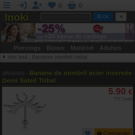
0
0
Inoki
OK
Piercings
•
Bijoux
•
Matériel
•
Adultes
Voir tout :
Bananes nombril métal
Banane de nombril acier inversée
NNAI010
-
Demi Soleil Tribal
5.90
€
TTC l'unité
Commander