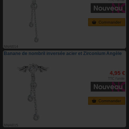
Commander
NNAI014
Banane de nombril inversée acier et Zirconium Angèle
4,95 €
TTC l'unite
Commander
NNAI015