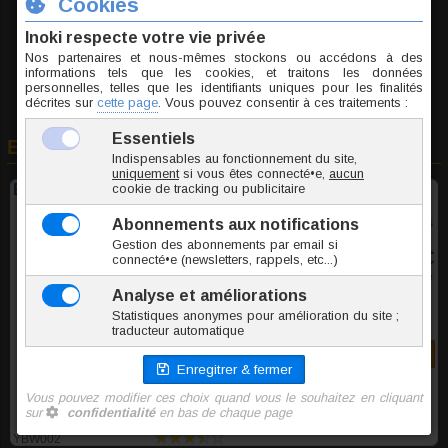
Ajouter au panier
En rapport avec cet article
Boule acrylique Perle Nacrée pour 1.6mm
4 tailles - 5 couleurs
2,60 €
TTC l'unite
Commander
YBW002