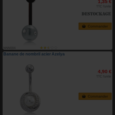
1,35 €
TTC l'unite
Commander
NNN004
Banane de nombril acier Azelya
4,90 €
TTC l'unite
Commander