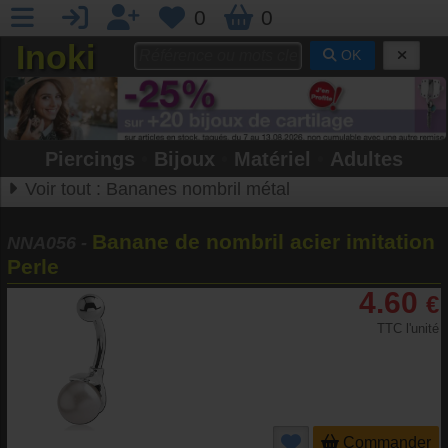
0
0
Inoki
OK
Piercings
•
Bijoux
•
Matériel
•
Adultes
Voir tout :
Bananes nombril métal
Banane de nombril acier imitation
NNA056
-
Perle
4.60
€
TTC l'unité
Commander