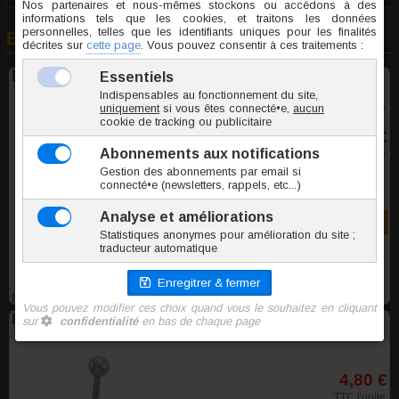
En rapport avec cet article
Banane de nombril acier Fleur Carmin
2 tailles
3,20 €
TTC l'unite
Commander
NNA057
Banane de nombril acier Floris
4,80 €
TTC l'unite