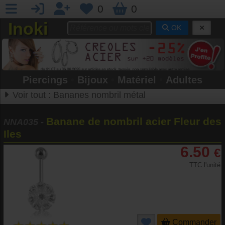
0
0
Inoki
OK
Piercings
•
Bijoux
•
Matériel
•
Adultes
Voir tout :
Bananes nombril métal
Banane de nombril acier Fleur des
NNA035
-
Iles
6.50
€
TTC l'unité
Commander