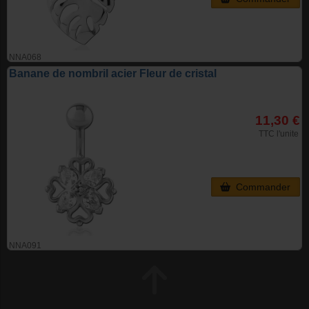
NNA068
Banane de nombril acier Fleur de cristal
11,30 €
TTC l'unite
Commander
NNA091