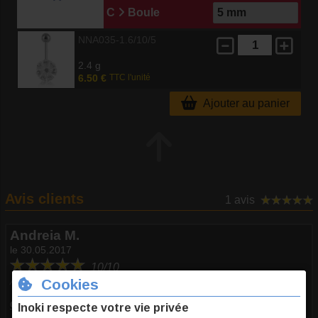
C
Boule
NNA035-1.6/10/5
2.4 g
6.50 €
TTC l'unité
Ajouter au panier
Avis clients
1 avis
Andreia M.
le 30.05.2017
10/10
Avis recueilli par Inoki ®
Commentaire
:
Classique a avoir