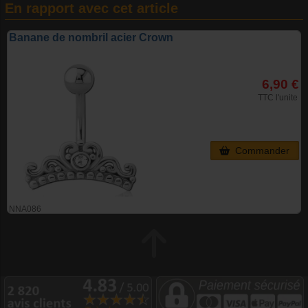
En rapport avec cet article
Banane de nombril acier Crown
6,90 €
TTC l'unite
Commander
NNA086