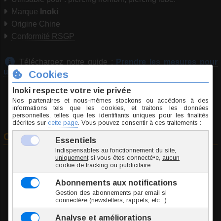
Marque
Inoki
Origine Chine
Conformité RSGP
Téléchargez notre guide :
Prendre les mesures pour
un piercing
Commander
A
Jonc / Tige
B
Long. int.
C
Boule