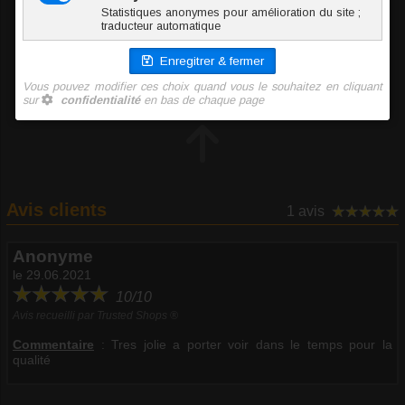
NNA028-1.6/10/5-JE
Onyx
3 g
6.00 €
TTC l'unité
Ajouter au panier
Avis clients
1 avis
Anonyme
le 29.06.2021
10/10
Avis recueilli par Trusted Shops ®
Commentaire
:
Tres jolie a porter voir dans le temps pour la
qualité