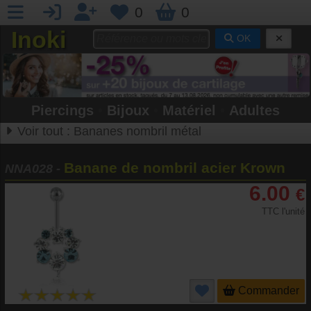
0
0
Inoki
OK
Piercings
•
Bijoux
•
Matériel
•
Adultes
Voir tout :
Bananes nombril métal
Banane de nombril acier Krown
NNA028
-
6.00
€
TTC l'unité
Commander