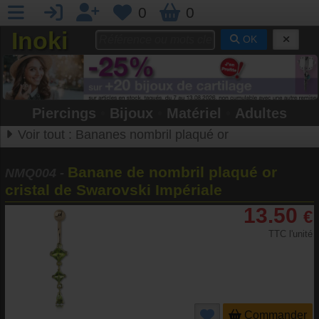
0
0
Inoki
OK
Piercings
•
Bijoux
•
Matériel
•
Adultes
Voir tout :
Bananes nombril plaqué or
Banane de nombril plaqué or
NMQ004
-
cristal de Swarovski Impériale
13.50
€
TTC l'unité
Commander