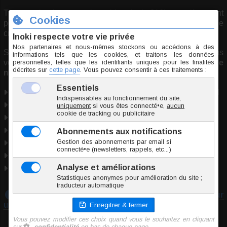
Tige et boule en acier chirurgical 316L, motif argent
poinçonné 925‰, le tout plaqué or 18 carats et véritable
cristal de Swarovski.
S'agissant d'un véritable bijou d'une grande finesse, nous
vous recommandons de ne pas porter cette
banane de
nombril
pour dormir ou la baignade.
Acier chirurgical
+
Argent 925‰
+
Plaqué Or 18K
+
Cristal
Taille unique
2 couleurs
Utilisable pour : piercing nombril, piercing lobe.
Marque
Inoki
Origine Thaïlande
Conformité RSGP
Téléchargez notre guide :
Prendre les mesures pour
un piercing