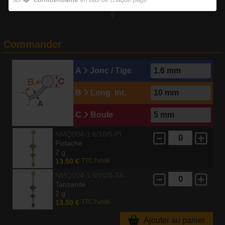
Commander
A
Jonc / Tige
B
Long. int.
C
Boule
NMQ004-1.6/10/5-PI
Pistache
2 g
13.50 €
TTC l'unité
NMQ004-1.6/10/5-TA
Tanzanite
2 g
13.50 €
TTC l'unité
Ajouter au panier