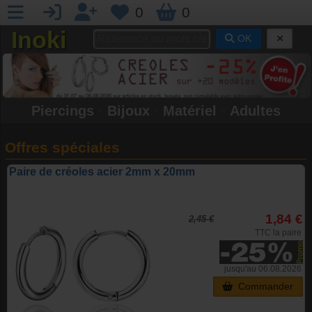
0
0
Inoki
OK
Piercings
•
Bijoux
•
Matériel
•
Adultes
Offres spéciales
Paire de créoles acier 2mm x 20mm
1,84 €
2,45 €
TTC la paire
jusqu'au 06.08.2026
Commander