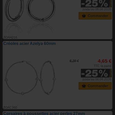
jusqu'au 06.08.2026
Commander
ZOAH216
Créoles acier Azelya 60mm
4,65 €
6,20 €
TTC la paire
jusqu'au 06.08.2026
Commander
ZOAC360
Corsaires à poussettes acier perles 27mm