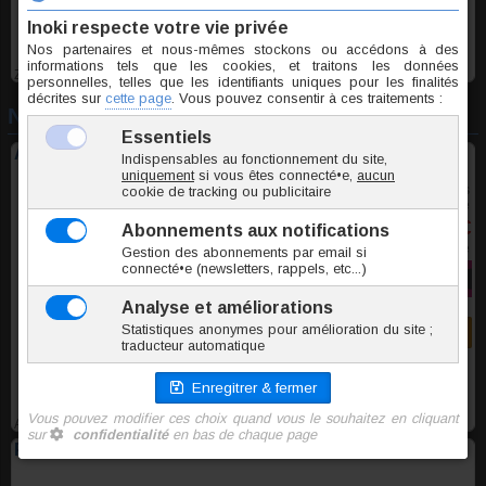
ZOAK007
Nouveautés
Anneau acier noir avec boule pierre Œil de Tigre doré
9 tailles
à partir de
3,90 €
TTC l'unite
Commander
ABSN033
Paire de créoles acier noir clicker 2.5mm x 16mm