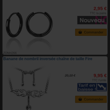
2,95 €
TTC la paire
Commander
ZONH266
Banane de nombril inversée chaîne de taille Fire
9,95 €
20,10 €
TTC l'unite
Commander