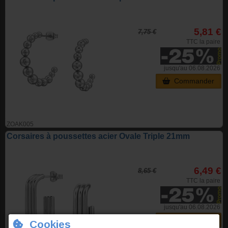
5,81 €
7,75 €
TTC la paire
jusqu'au 06.08.2026
Commander
ZOAK005
Corsaires à poussettes acier Ovale Triple 21mm
6,49 €
8,65 €
TTC la paire
jusqu'au 06.08.2026
Commander