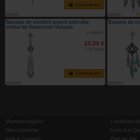
Commander
AFA031
NMA117
Banane de nombril argent articulée
Banane de no
cristal de Swarovski Volupta
3 couleurs
10,20 €
TTC l'unite
Commander
NMG064
NMA119
Mentions légales
Conditions d
Nous contacter
Foire Aux Qu
Aide & Conseils
Plan de site