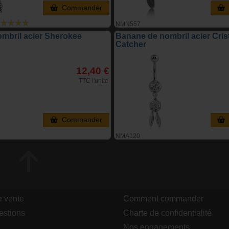
Commander
NMN557
mbril acier Sherokee
Banane de nombril acier Cris
Catcher
12,40 €
TTC l'unite
Commander
NMA120
e vente
Comment commander
estions
Charte de confidentialité
Nos engagements