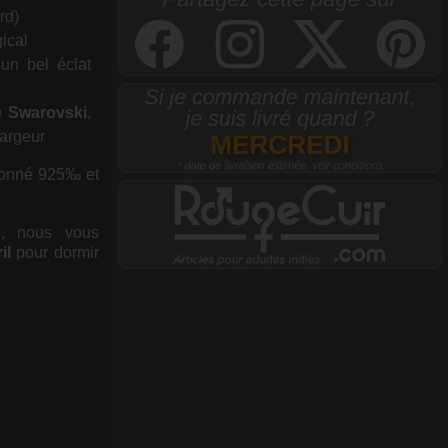
rd)
ical
un bel éclat
de Swarovski
,
largeur
onné 925‰ et
se, nous vous
il
pour dormir