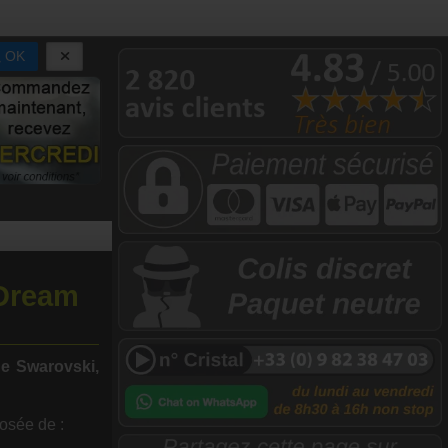
OK
 Dream
de Swarovski,
sée de :