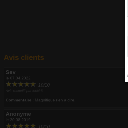
Avis clients
Sev
le 07.04.2022
10/10
Avis recueilli par Inoki ®
Commentaire
:
Magnifique rien a dire.
Anonyme
le 20.08.2019
10/10