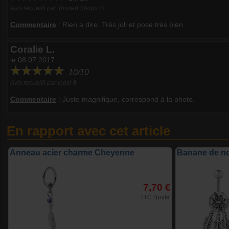
Avis recueilli par Trusted Shops ®
Commentaire
:
Rien a dire. Très joli et pose très bien
Coralie L.
le 08.07.2017
10/10
Avis recueilli par Inoki ®
Commentaire
:
Juste magnifique, correspond à la photo.
En rapport avec cet article
Anneau acier charme Cheyenne
Banane de no
7,70 €
TTC l'unite