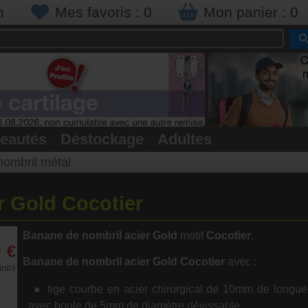
n
Mes favoris :
0
Mon panier :
0
eautés
•
Déstockage
•
Adultes
ombril métal
r Gold Cocotier
Banane de nombril acier Gold
motif
Cocotier
.
0
€
Banane de nombril acier Gold Cocotier
avec :
unité
tige courbe en acier chirurgical de 10mm de longue
avec boule de 5mm de diamètre dévissable