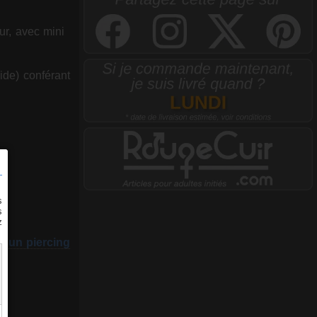
r, avec mini
ide) conférant
r un piercing