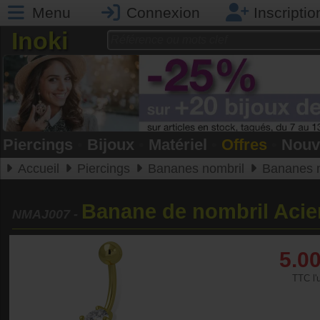
Menu
Connexion
Inscriptio
Inoki
Piercings
•
Bijoux
•
Matériel
•
Offres
•
Nouv
Accueil
Piercings
Bananes nombril
Bananes n
Banane de nombril Acie
NMAJ007
-
5.0
TTC l'