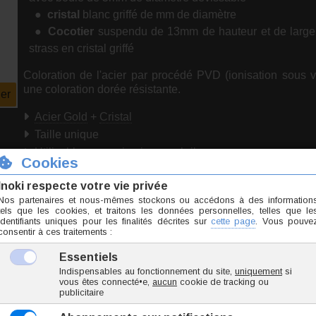
cristal
blanc griffé de mm de diamètre
Cocotier
suspendu de 13mm de hauteur et de largeu
strass en cristal griffé
Coloration de l'acier par procédé PVD (ionisation sous v
une coloration dorée résistante.
er
Acier Gold
+
Cristal
Taille unique
Utilisable pour : piercing nombril.
Marque
Inoki
Origine Thaïlande
Conformité RSGP
Téléchargez notre guide :
Prendre les mesures pou