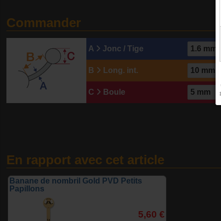
Commander
A
Jonc / Tige
B
Long. int.
C
Boule
En rapport avec cet article
Banane de nombril Gold PVD Petits
Papillons
5,60 €