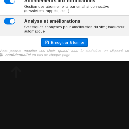
NMAJ007-1.6/10/5
2.5 g
5.00 €
TTC l'unité
Ajoute