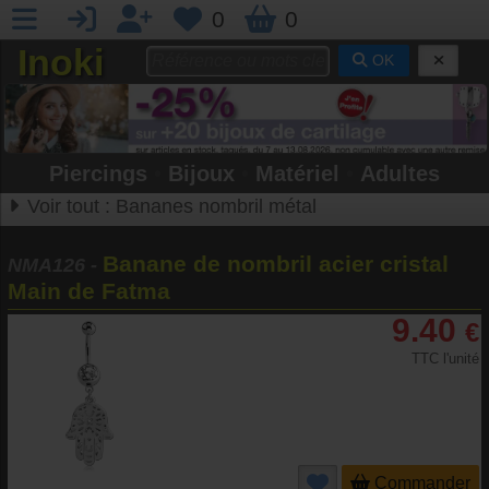
0
0
Inoki
OK
Piercings
•
Bijoux
•
Matériel
•
Adultes
Voir tout :
Bananes nombril métal
Banane de nombril acier cristal
NMA126
-
Main de Fatma
9.40
€
TTC l'unité
Commander