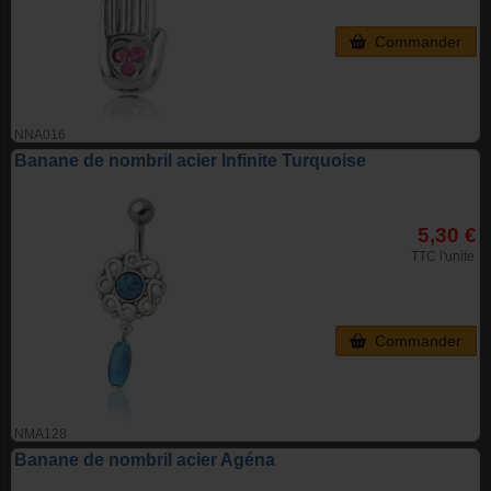
Commander
NNA016
Banane de nombril acier Infinite Turquoise
5,30 €
TTC l'unite
Commander
NMA128
Banane de nombril acier Agéna