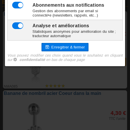
En rapport avec cet article
Banane de nombril acier main de Fatma
6,00 €
TTC l'unite
Commander
NMA085
Banane de nombril acier Coeur dans la main
4,30 €
TTC l'unite