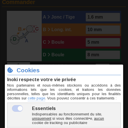
Commander
A
Jonc / Tige
B
Long. int.
C
Boule
D
Boule
NMA126-1.6/10/5-8
6.2 g
9.40 €
TTC l'unité
Ajouter au panier