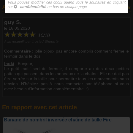
Avis clients
1 avis
guy S.
le 16.05.2020
10/10
Avis recueilli par Trusted Shops ®
Commentaire
:
jolie bijoux pas encore compris comment ferme le
fermoir dans le dos
Inoki
: Bonjour,
Le petit motif sert de fermoir, il comporte au dos deux petites
pattes qui passent dans les anneaux de la chaîne. Elle ne doit pas
être serrée sur la taille pour permettre tous les mouvements sans
tension. N'hésitez pas à nous contacter par téléphone si vous
avez besoin d'information complémentaire. :)
En rapport avec cet article
Banane de nombril inversée chaîne de taille Fire