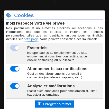
Commander
A
Jonc / Tige
B
Long. int.
C
Boule
NCA012-1.6/10/5
8.6 g
9.95 €
TTC l'unité
Ajouter au panier