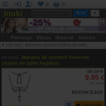
0
0
Inoki
OK
Piercings
•
Bijoux
•
Matériel
•
Adultes
Voir tout :
Bananes nombril chaîne de taille
Banane de nombril inversée
NCA012
-
chaine de taille Papillon
20.10 €
9.95
€
TTC l'unité
Commander