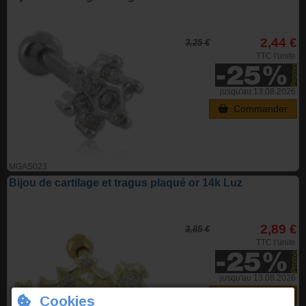
2,44 €
3,25 €
TTC l'unite
jusqu'au 13.08.2026
Commander
MGAS023
Bijou de cartilage et tragus plaqué or 14k Luz
2,89 €
3,85 €
TTC l'unite
jusqu'au 13.08.2026
Commander