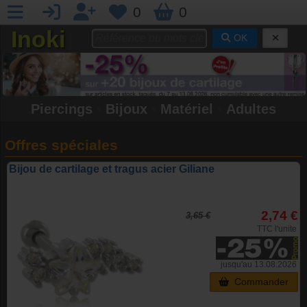
0
0
Inoki
OK
Piercings
•
Bijoux
•
Matériel
•
Adultes
Offres spéciales
Bijou de cartilage et tragus acier Giliane
2,74 €
3,65 €
TTC l'unite
jusqu'au 13.08.2026
Commander