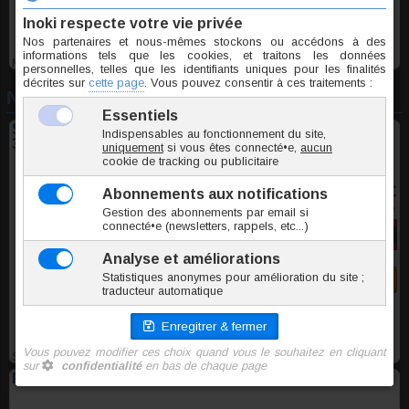
MGQS019
Nouveautés
Stud de nez acier plaqué or 18k avec Zirconium rond
3mm
2,95 €
TTC l'unite
Commander
SSQZ030
Paire de créoles acier noir clicker 2.5mm x 18mm