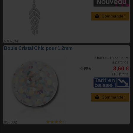
Commander
NMA134
Boule Cristal Chic pour 1.2mm
2 tailles - 10 couleurs
à partir de
3,60 €
4,90 €
TTC l'unite
Commander
XSF002