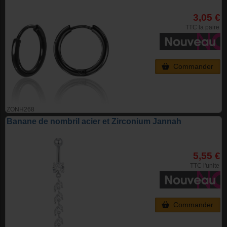
3,05 €
TTC la paire
Commander
ZONH268
Banane de nombril acier et Zirconium Jannah
5,55 €
TTC l'unite
Commander