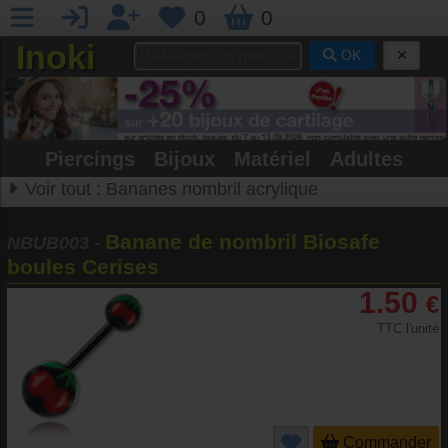
0
0
Inoki
OK
Piercings
•
Bijoux
•
Matériel
•
Adultes
Voir tout :
Bananes nombril acrylique
Banane de nombril Biosafe
NBUB003
-
boules Cerises
1.50
€
TTC l'unité
Commander