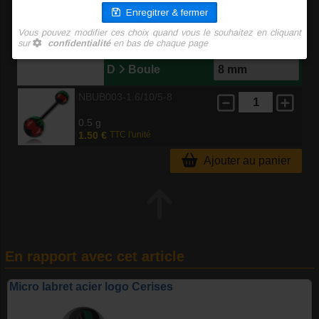
B
Long. int.
C
Boule
D
Boule
NBUB003-1.6/10/5-8
0.5 g
1.50 €
TTC l'unité
Ajouter au panier
En rapport avec cet article
Micro labret acier logo Cerises