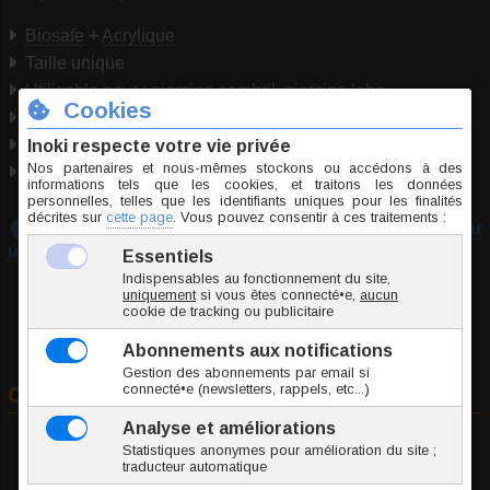
Biosafe
+
Acrylique
Taille unique
Utilisable pour : piercing nombril, piercing lobe.
Marque
Inoki
Origine Chine
Conformité RSGP
Téléchargez notre guide :
Prendre les mesures pour
un piercing
Commander
A
Jonc / Tige