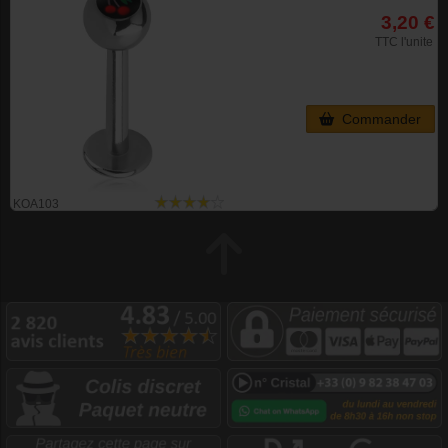
3,20 €
TTC l'unite
Commander
KOA103