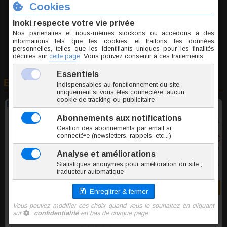
Ajouter au panier
En rapport avec cet article
Banane de nombril acrylique Cézanne
8 couleurs
0,50 €
TTC l'unite
Commander