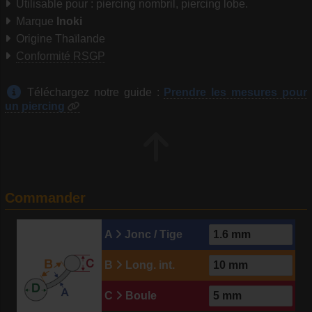
Utilisable pour : piercing nombril, piercing lobe.
Marque
Inoki
Origine Thaïlande
Conformité RSGP
Téléchargez notre guide :
Prendre les mesures pour
un piercing
Commander
A
Jonc / Tige
B
Long. int.
C
Boule