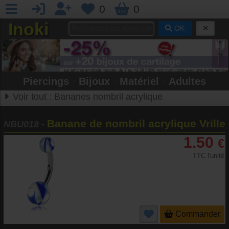
0
0
Inoki
OK
Piercings
•
Bijoux
•
Matériel
•
Adultes
Voir tout :
Bananes nombril acrylique
Banane de nombril acrylique Vrille
NBU018
-
1.50
€
TTC l'unité
Commander