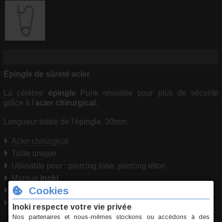
Épingle de sûreté acier
.
La célèbre
épingle
Punk revisitée pour plus de sécurité
grâce à l'
acier chirurgical
.
Longueur totale de l'épingle, 30mm.
Acier chirurgical
Taille unique
Utilisable pour : piercing lobe, piercing téton.
Marque
Inoki
Origine Thaïlande
Conformité RSGP