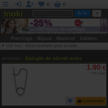
0
0
Inoki
OK
Piercings
•
Bijoux
•
Matériel
•
Adultes
Voir tout :
Micro-barbells pour arcade
Épingle de sûreté acier
MYAE001
-
1.90
€
TTC l'unité
Commander