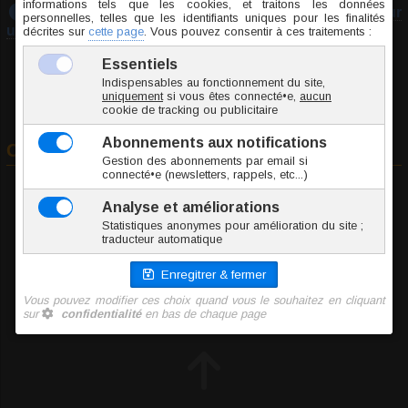
Téléchargez notre guide :
Prendre les mesures pour
un piercing
Commander
A
Jonc / Tige
MYAE001-1.2
1 g
1.90 €
TTC l'unité
Ajouter au panier