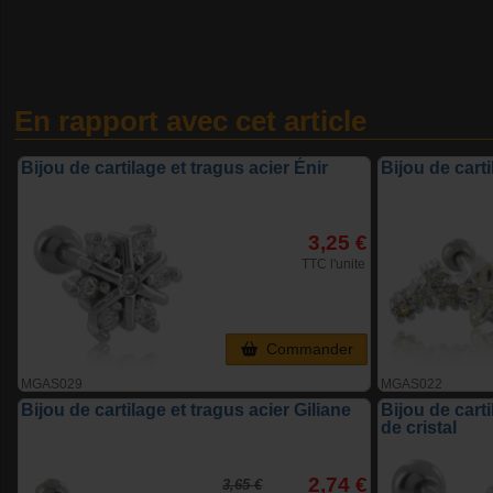
En rapport avec cet article
Bijou de cartilage et tragus acier Énir
Bijou de cart
3,25 €
TTC l'unite
Commander
MGAS029
MGAS022
Bijou de cartilage et tragus acier Giliane
Bijou de cart
de cristal
2,74 €
3,65 €