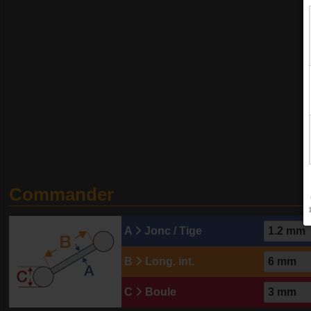
Commander
A
Jonc / Tige
B
Long. int.
C
Boule