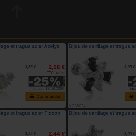
ilage et tragus acier Azelya
Bijou de cartilage et tragus ac
2,66 €
3,55 €
3,35 €
TTC l'unite
jusqu'au 13.08.2026
jus
Commander
MGAS024
ilage et tragus acier Flocon
Bijou de cartilage et tragus a
2,44 €
3,25 €
3,55 €