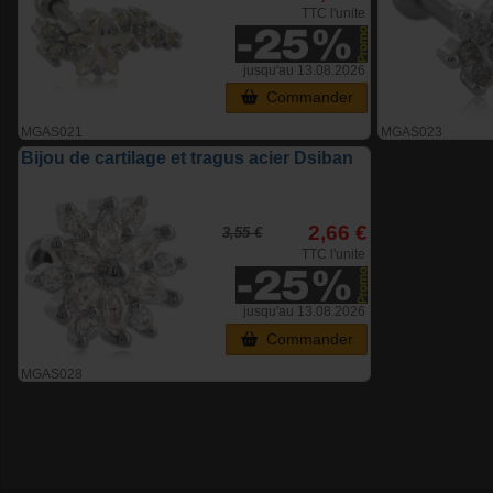
TTC l'unite
jusqu'au 13.08.2026
Commander
MGAS021
MGAS023
Bijou de cartilage et tragus acier Dsiban
2,66 €
3,55 €
TTC l'unite
jusqu'au 13.08.2026
Commander
MGAS028