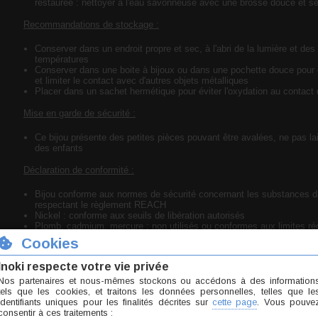
restaurée : nettoyer à l'eau savonneuse avec une brosse douce et s
Recommandations de stockage :
Conserver dans un endroit propre et sec, à l'abri de la lumière et des
températures
Conserver dans une boite à bijoux ou dans une pochette douce pour é
et limiter le contact avec d'autres objets métalliques
Placer dans un sachet hermétique pour éviter l'oxydation au contact d
Mise en garde de sécurité :
Ce bijou présente des petites pièces pouvant être avalées, ne pas lai
des enfants
Déclaration de conformité :
Bijou conforme aux normes de sécurité concernant les substances 
respectant le règlement REACH
Nickel : conforme aux seuils de libération autorisés
Plomb, cadmium, mercure : non utilisés ou conformes aux limites ré
Acier chirurgical 316L (ASTM F138)
Cristal
Acier chirurgical
+
Cristal
Taille unique