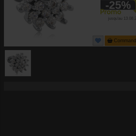
-25%
jusqu'au
13.08.
Command