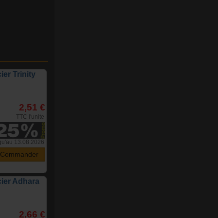
ier Trinity
2,51 €
TTC l'unite
qu'au 13.08.2026
Commander
cier Adhara
2,66 €