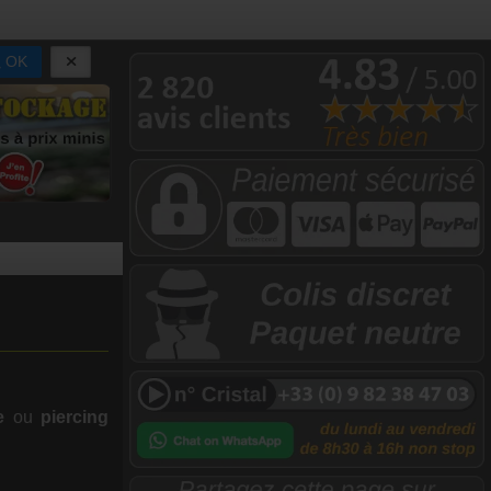
OK
e
ou
piercing