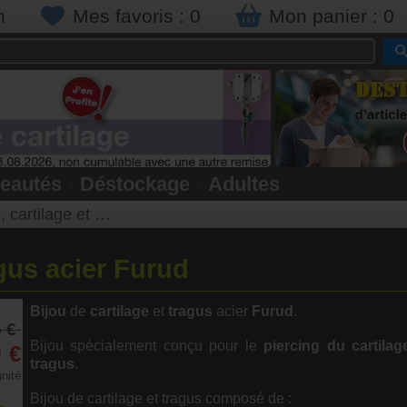
n
Mes favoris :
0
Mon panier :
0
eautés
•
Déstockage
•
Adultes
cartilage et lobe
agus acier Furud
Bijou
de
cartilage
et
tragus
acier
Furud
.
5 €
9
Bijou spécialement conçu pour le
piercing du cartilag
€
tragus
.
unité
Bijou de cartilage et tragus composé de :