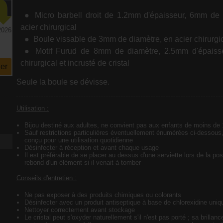
Micro barbell droit de 1.2mm d'épaisseur, 6mm de 
acier chirurgical
2026
Boule vissable de 3mm de diamètre, en acier chirurgi
Motif Furud de 8mm de diamètre, 2.5mm d'épaisse
chirurgical et incrusté de cristal
er
Seule la boule se dévisse.
Utilisation :
Bijou destiné aux adultes, ne convient pas aux enfants de moins de
Sauf restrictions particulières éventuellement énumérées ci-dessous,
conçu pour une utilisation quotidienne
Désinfecter à réception et avant chaque usage
Il est préférable de se placer au dessus d'une serviette lors de la pos
rebond d'un élément si il venait à tomber
Conseils d'entretien :
Ne pas exposer à des produits chimiques ou colorants
Désinfecter avec un produit antiseptique à base de chlorexidine uni
Nettoyer correctement avant stockage
Le cristal peut s'oxyder naturellement s'il n'est pas porté ; sa brillanc