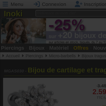
Menu
Connexion
Inscriptio
Inoki
Piercings
•
Bijoux
•
Matériel
•
Offres
•
Nouv
Accueil
Piercings
Micro-barbells
Bijoux tragus, 
Bijou de cartilage et tr
MGAS030
-
3.4
2.5
TTC l'