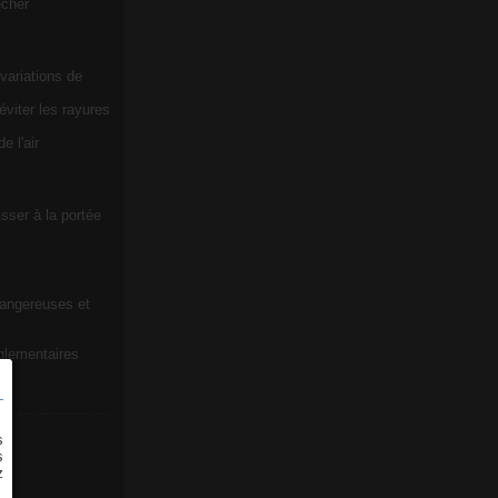
écher
 variations de
viter les rayures
e l'air
sser à la portée
dangereuses et
glementaires