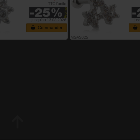
TTC l'unite
jusqu'au 13.08.2026
jus
Commander
MGAS025