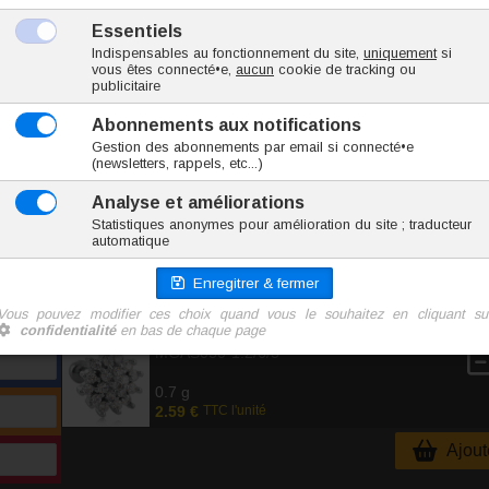
Utilisable pour : piercing cartilage, piercing lobe.
Marque
Inoki
Origine Chine
Conformité RSGP
Téléchargez notre guide :
Prendre les mesures pou
MGAS030-1.2/6/3
0.7 g
2.59 €
TTC l'unité
Ajoute