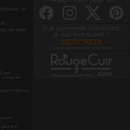
longueur, en
cal
ur, en acier
 15 ans
 ce bijou est
e pour éviter tout
quement
e peut être