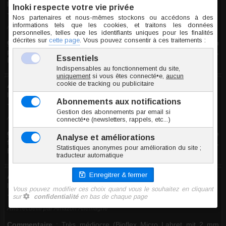
le 02.06.2026
10/10
Avis recueilli par Amazon France
Commentaire
:
Excellent (Micro labret Bioflex avec disque 2mm
pour piercing invisible - Jonc/Tige 1.2 mm, Long. int. 6 mm,
Élément 2 mm - Chair)
Anonyme
le 26.02.2026
10/10
Avis recueilli par Amazon Allemagne
Commentaire
:
Excellent (Bioflex Micro Labret mit 2 mm Scheibe
für unsichtbares Piercing - Drahtstärke 1.2 mm, In. Länge 6 mm,
Elem. 2 mm -)
Anonyme
le 26.02.2026
1/10
Avis recueilli par Amazon Allemagne
Commentaire
:
Très médiocre (Bioflex Micro Labret mit 2 mm