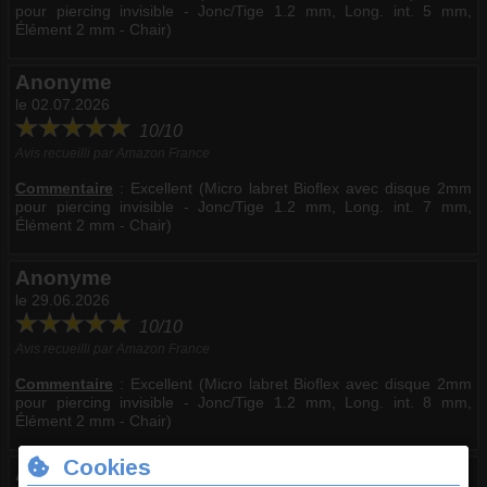
pour piercing invisible - Jonc/Tige 1.2 mm, Long. int. 5 mm,
Élément 2 mm - Chair)
Anonyme
le 02.07.2026
10/10
Avis recueilli par Amazon France
Commentaire
:
Excellent (Micro labret Bioflex avec disque 2mm
pour piercing invisible - Jonc/Tige 1.2 mm, Long. int. 7 mm,
Élément 2 mm - Chair)
Anonyme
le 29.06.2026
10/10
Avis recueilli par Amazon France
Commentaire
:
Excellent (Micro labret Bioflex avec disque 2mm
pour piercing invisible - Jonc/Tige 1.2 mm, Long. int. 8 mm,
Élément 2 mm - Chair)
Anonyme