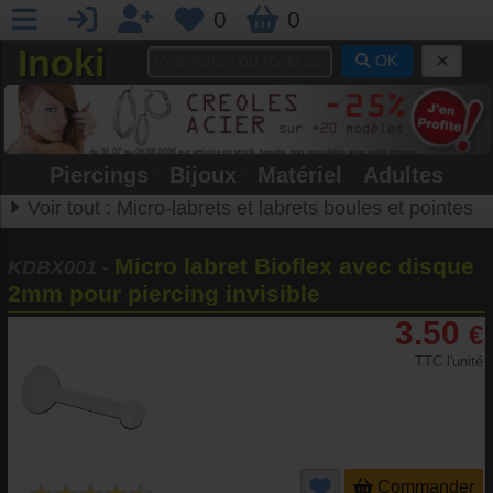
0
0
Inoki
OK
Piercings
•
Bijoux
•
Matériel
•
Adultes
Voir tout :
Micro-labrets et labrets boules et pointes
Micro labret Bioflex avec disque
KDBX001
-
2mm pour piercing invisible
3.50
€
TTC l'unité
Commander