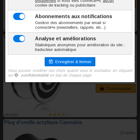
Commander
GEU000
Plug d'oreille acrylique spirale
5 tailles
à partir de
1,00 €
TTC l'unite
Commander
GEU001
Plug d'oreille acrylique Cannabis
10 tailles