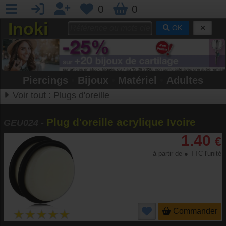
0
0
Inoki
OK
Piercings
•
Bijoux
•
Matériel
•
Adultes
Voir tout :
Plugs d'oreille
Plug d'oreille acrylique Ivoire
GEU024
-
1.40
€
à partir de ● TTC l'unité
Commander