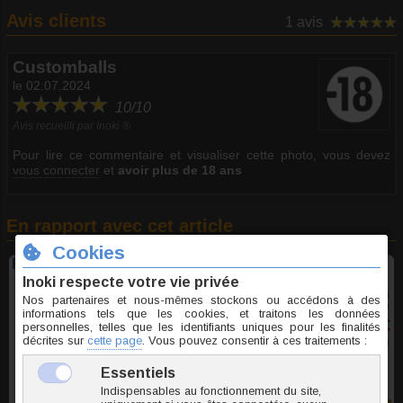
Avis clients
1 avis
Customballs
le 02.07.2024
10/10
Avis recueilli par Inoki ®
Pour lire ce commentaire et visualiser cette photo, vous devez
vous connecter
et
avoir plus de 18 ans
En rapport avec cet article
Plug d'oreille acrylique uni
11 tailles - 4 couleurs
à partir de
1,15 €
TTC l'unite