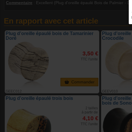
Commentaire
:
Excellent (Plug d'oreille épaulé Bois de Palmier - 
En rapport avec cet article
Plug d'oreille épaulé bois de Tamarinier
Plug d'oreill
Doré
Crocodile
3,50 €
TTC l'unite
Commander
GEEC012
GEEV010
Plug d'oreille épaulé trois bois
Plug d'oreill
bois de Sono
2 tailles
à partir de
4,10 €
TTC l'unite