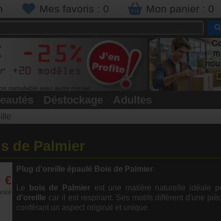
n
Mes favoris :
0
Mon panier :
0
eautés
•
Déstockage
•
Adultes
ille
is de Palmier
Plug d'oreille épaulé Bois de Palmier
.
0
€
Le
bois de Palmier
est une matière naturelle idéale 
unité
d'oreille
car il est respirant. Ses motifs diffèrent d'une pièc
conférant un aspect original et unique.