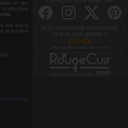
ettant un bon
 le lobe élargi
reille
.
e que soit la
t, le diamètre
ètre)
r un piercing