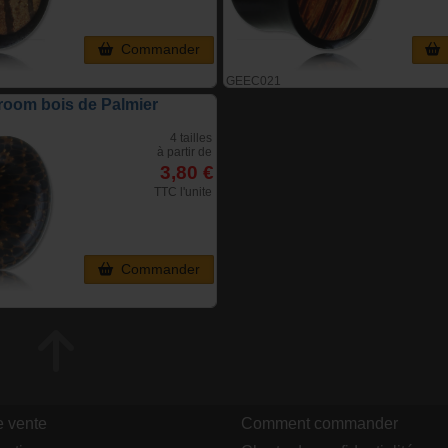
Commander
GEEC021
oom bois de Palmier
4 tailles
à partir de
3,80 €
TTC l'unite
Commander
e vente
Comment commander