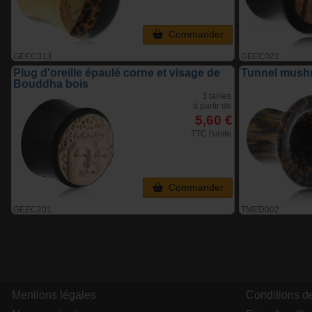
Commander
GEEC013
GEEC022
Plug d'oreille épaulé corne et visage de
Tunnel mushr
Bouddha bois
3 tailles
à partir de
5,60 €
TTC l'unite
Commander
GEEC201
TMED002
Mentions légales
Conditions d