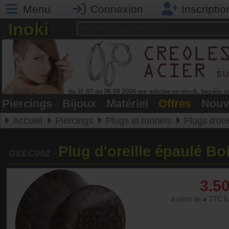
Menu
Connexion
Inscriptio
Inoki
Piercings
•
Bijoux
•
Matériel
•
Offres
•
Nouv
Accueil
Piercings
Plugs et tunnels
Plugs d'ore
Plug d'oreille épaulé Bo
GEEC002
-
3.5
à partir de ● TTC l'