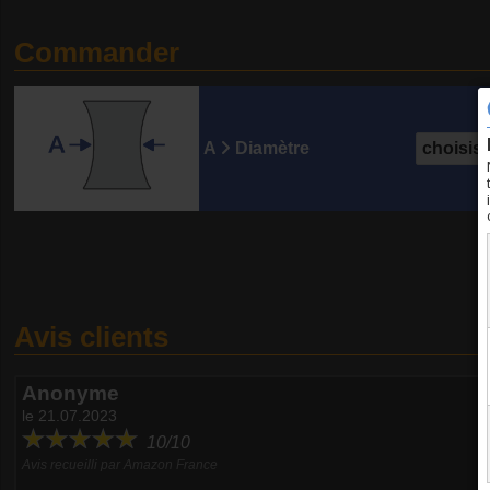
Commander
A
Diamètre
Avis clients
Anonyme
le 21.07.2023
10/10
Avis recueilli par Amazon France