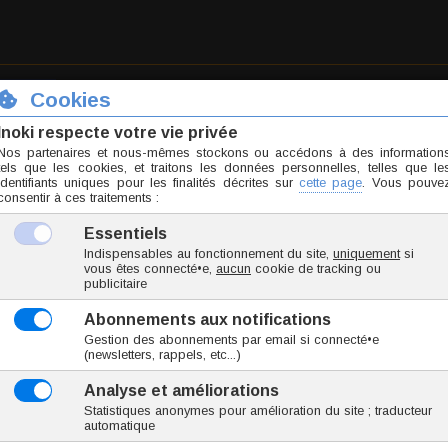
Choissisez votre taille...
1 avis
- 10 / 10