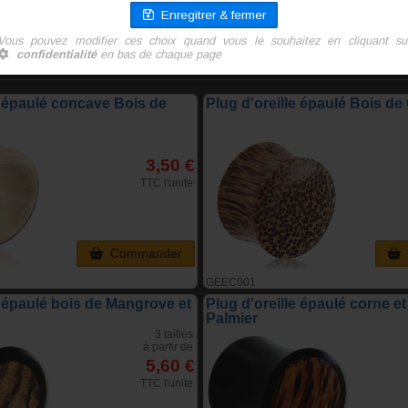
Diamètre 5 mm)
e épaulé concave Bois de
Plug d'oreille épaulé Bois de
3,50 €
TTC l'unite
Commander
GEEC001
e épaulé bois de Mangrove et
Plug d'oreille épaulé corne et
Palmier
3 tailles
à partir de
5,60 €
TTC l'unite