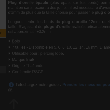
Plug d'oreille épaulé
(plus épais sur les bords) perm
maintien sans recourt à des joints ; il est nécessaire d'avoir
d'1mm de plus que la taille choisie pour passer le
plug d'o
Longueur entre les bords du
plug d'oreille
12mm, quell
taille. S'agissant de
plugs d'oreille
réalisés artisanalemen
est approximatif ±0.2mm.
er
Bois
7 tailles - Disponible en 5, 6, 8, 10, 12, 14, 16 mm (Diam
Utilisable pour : piercing lobe.
Marque
Inoki
Origine Thaïlande
Conformité RSGP
Téléchargez notre guide :
Prendre les mesures pou