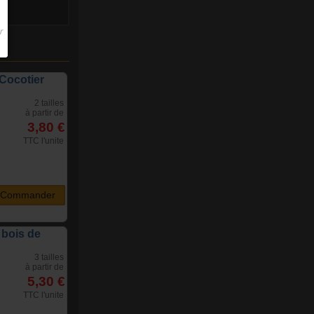
 Cocotier
2 tailles
à partir de
3,80 €
TTC l'unite
Commander
 bois de
3 tailles
à partir de
5,30 €
TTC l'unite