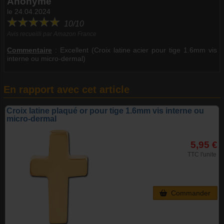
Anonyme
le 24.04.2024
10/10
Avis recueilli par Amazon France
Commentaire
:
Excellent (Croix latine acier pour tige 1.6mm vis
interne ou micro-dermal)
En rapport avec cet article
Croix latine plaqué or pour tige 1.6mm vis interne ou
micro-dermal
5,95 €
TTC l'unite
Commander