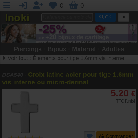
0
0
Inoki
OK
Piercings
•
Bijoux
•
Matériel
•
Adultes
Voir tout :
Éléments pour tige 1.6mm vis interne
Croix latine acier pour tige 1.6mm
DSA540
-
vis interne ou micro-dermal
5.20
€
TTC l'unité
Commander