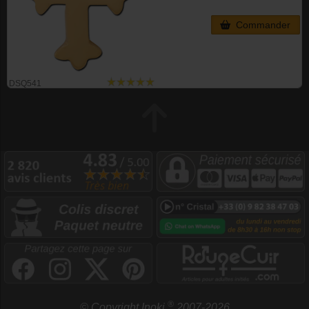
Commander
DSQ541
®
© Copyright Inoki
2007-2026