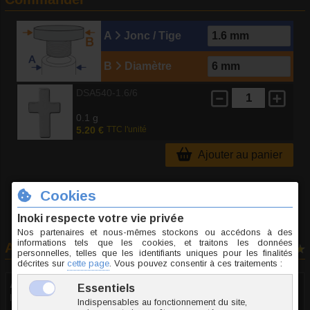
A
Jonc / Tige
B
Diamètre
DSA540-1.6/6
0.1 g
5.20 €
TTC l'unité
Ajouter au panier
Avis clients
4 avis
Anonyme
le 01.06.2026