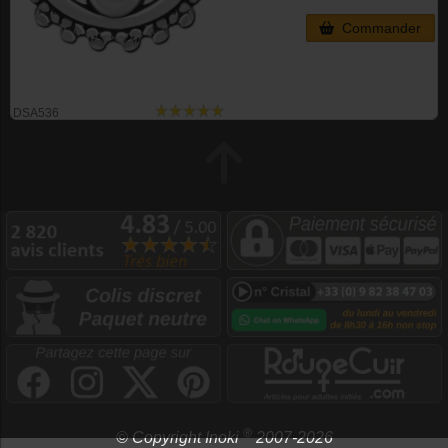
Commander
DSA536
®
© Copyright Inoki
2007-2026