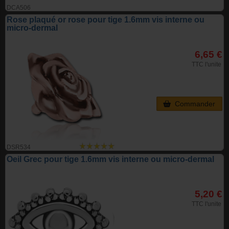
DCA506
Rose plaqué or rose pour tige 1.6mm vis interne ou
micro-dermal
6,65 €
TTC l'unite
Commander
DSR534
Oeil Grec pour tige 1.6mm vis interne ou micro-dermal
5,20 €
TTC l'unite