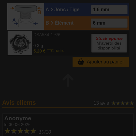
A
Jonc / Tige
B
Élément
DSA534-1.6/6
Stock épuisé
M'avertir dès
0.3 g
disponibilité
5.20 €
TTC l'unité
Ajouter au panier
Avis clients
13 avis
Anonyme
le 30.06.2026
10/10