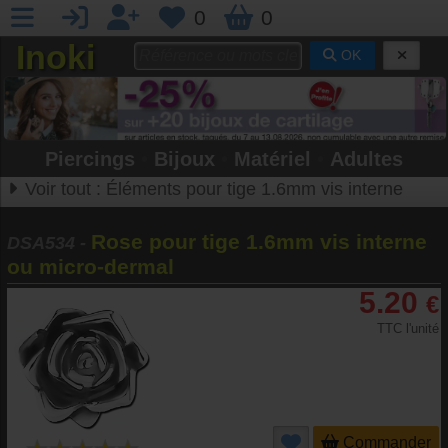
0
0
Inoki
OK
Piercings
•
Bijoux
•
Matériel
•
Adultes
Voir tout :
Éléments pour tige 1.6mm vis interne
Rose pour tige 1.6mm vis interne
DSA534
-
ou micro-dermal
5.20
€
TTC l'unité
Commander