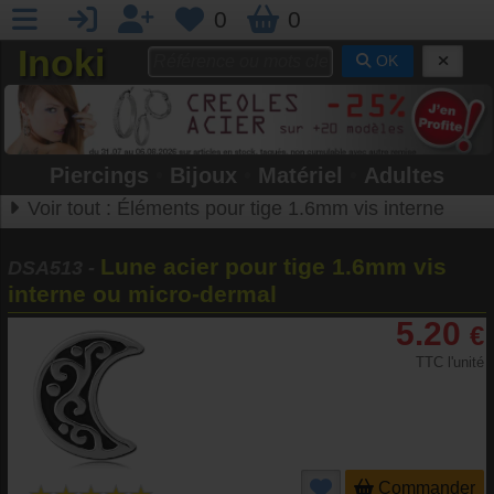
0
0
Inoki
OK
Piercings
•
Bijoux
•
Matériel
•
Adultes
Voir tout :
Éléments pour tige 1.6mm vis interne
Lune acier pour tige 1.6mm vis
DSA513
-
interne ou micro-dermal
5.20
€
TTC l'unité
Commander