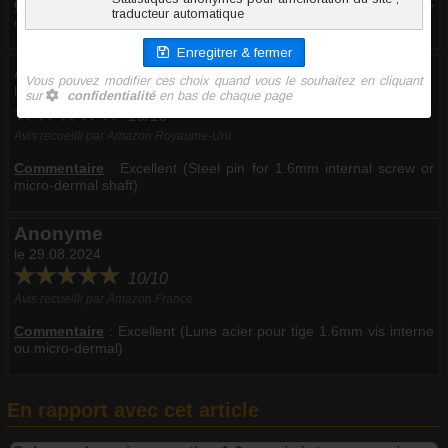
Commentaire
:
Excellent (Lune acier pour tige 1.6mm vis interne
ou micro-dermal)
Anonyme
le 05.03.2025
10/10
Avis recueilli par Amazon Royaume-Uni
Commentaire
:
Excellent (Steel pin for 1.6mm internal screw or
micro-dermal shaft)
Anonyme
le 29.08.2024
10/10
Avis recueilli par Amazon France
Commentaire
:
Excellent (Lune acier pour tige 1.6mm vis interne
ou micro-dermal)
En rapport avec cet article