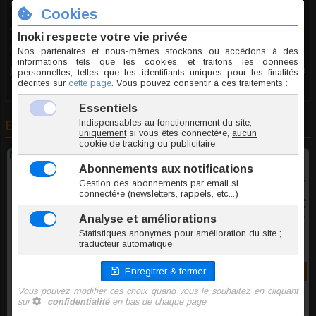
Anonyme
le 18.03.2024
10/10
Avis recueilli par Amazon Italie
Commentaire
:
Excellent (Foglia d'acero in acciaio per albero da
1,2 mm, vite interna o microdermica)
En rapport avec cet article
Micro labret titane 1.2mm vis interne
8 tailles
2,20 €
TTC l'unite
Commander