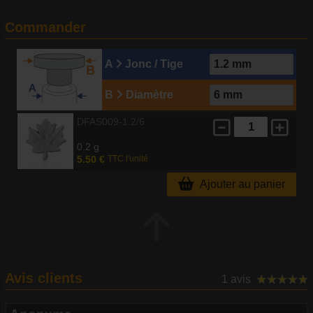
Commander
A
Jonc / Tige
B
Diamètre
DFAS009-1.2/6
0.2 g
5.50 €
TTC l'unité
Ajouter au panier
Avis clients
1 avis