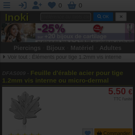
0
0
Inoki
OK
Piercings
•
Bijoux
•
Matériel
•
Adultes
Voir tout :
Éléments pour tige 1.2mm vis interne
Feuille d'érable acier pour tige
DFAS009
-
1.2mm vis interne ou micro-dermal
5.50
€
TTC l'unité
Commander