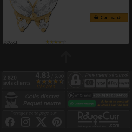
Commander
DCQ511