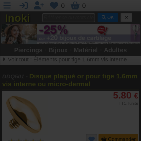
0
0
Inoki
OK
Piercings
•
Bijoux
•
Matériel
•
Adultes
Voir tout :
Éléments pour tige 1.6mm vis interne
Disque plaqué or pour tige 1.6mm
DDQ501
-
vis interne ou micro-dermal
5.80
€
TTC l'unité
Commander