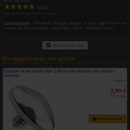
le 26.04.2024
10/10
Avis recueilli par Amazon France
Commentaire
:
Excellent (Disque plaqué or pour tige 1.6mm vis
interne ou micro-dermal - Jonc/Tige 1.6mm, Élément 3mm)
Voir tous les avis
En rapport avec cet article
Disque acier pour tige 1.6mm vis interne ou micro-
dermal
5 tailles
2,90 €
TTC l'unite
Commander