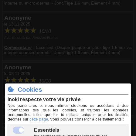
interne ou micro-dermal - Jonc/Tige 1.6 mm, Élément 4 mm)
Anonyme
le 13.11.2025
10/10
Avis recueilli par Amazon France
Commentaire
:
Excellent (Disque plaqué or pour tige 1.6mm vis
interne ou micro-dermal - Jonc/Tige 1.6 mm, Élément 4 mm)
Anonyme
le 03.11.2025
10/10
Avis recueilli par Amazon Italie
Commentaire
:
Excellent (Disco placcato in oro per albero da 1,6
mm, vite interna o microdermica - Spessore 1.6 mm, Elemento 4
mm)
Anonyme
le 03.11.2025
10/10