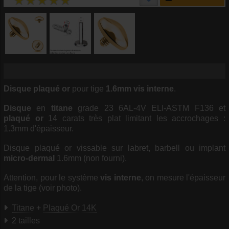
Disque
plaqué or
pour tige
1.6mm
vis interne
.
Disque
en
titane
grade 23 6AL-4V ELI-ASTM F136 et
plaqué or
14 carats très plat limitant les accrochages :
1.3mm d'épaisseur.
Disque plaqué or vissable sur labret, barbell ou implant
micro-dermal
1.6mm (non fourni).
Attention, pour le système
vis interne
, on mesure l'épaisseur
de la tige (voir photo).
Titane
+
Plaqué Or 14K
2 tailles