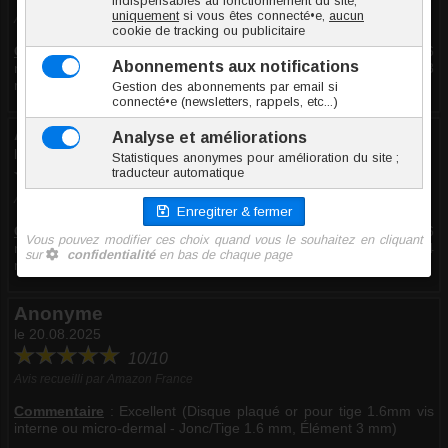
Avis recueilli par Amazon Italie
Commentaire
:
Excellent (Disco placcato in oro per albero da 1,6
mm, vite interna o microdermica - Spessore 1.6 mm, Elemento 3
mm)
Anonyme
le 18.09.2025
10/10
Avis recueilli par Amazon Italie
Commentaire
:
Excellent (Disco placcato in oro per albero da 1,6
mm, vite interna o microdermica - Spessore 1.6 mm, Elemento 4
mm)
Anonyme
le 20.08.2025
10/10
Avis recueilli par Amazon France
Commentaire
:
Excellent (Disque plaqué or pour tige 1.6mm vis
interne ou micro-dermal - Jonc/Tige 1.6 mm, Élément 3 mm)