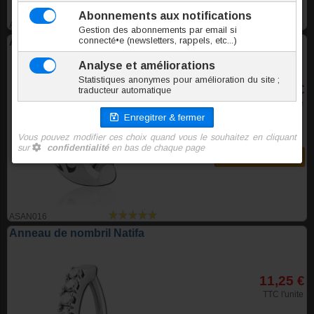
ASAN021
Anneau de nombril Filigrane
9,95 €
TTC l'unite
Commander
ASAN016
Anneau de nombril Natifa
11,25 €
TTC l'unite