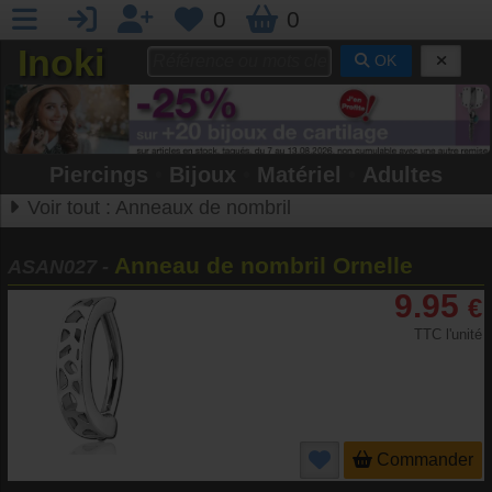
0
0
Inoki
OK
Piercings
•
Bijoux
•
Matériel
•
Adultes
Voir tout :
Anneaux de nombril
Anneau de nombril Ornelle
ASAN027
-
9.95
€
TTC l'unité
Commander