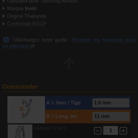
Utilisable pour : piercing nombril.
Marque
Inoki
Origine Thaïlande
Conformité RSGP
Téléchargez notre guide :
Prendre les mesures pour
un piercing
Commander
A
Jonc / Tige
B
Long. int.
ASAN027-1.6/11