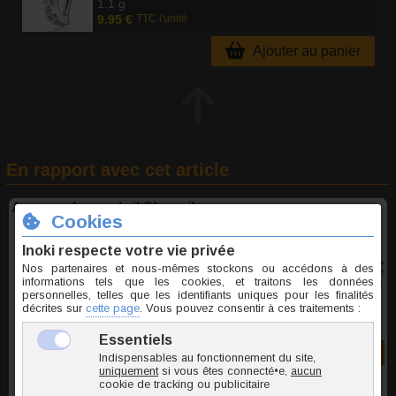
1.1 g
9.95 €
TTC l'unité
Ajouter au panier
En rapport avec cet article
Anneau de nombril Sharmila
9,95 €
TTC l'unite
Commander