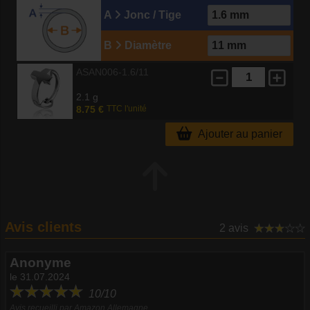
A
Jonc / Tige
B
Diamètre
ASAN006-1.6/11
2.1 g
8.75 €
TTC l'unité
Ajouter au panier
Avis clients
2 avis
Anonyme
le 31.07.2024
10/10
Avis recueilli par Amazon Allemagne