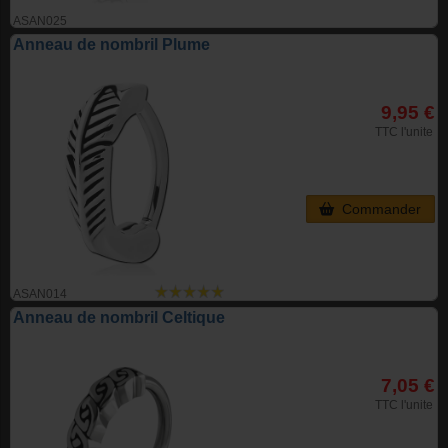
ASAN025
Anneau de nombril Plume
9,95 €
TTC l'unite
Commander
ASAN014
Anneau de nombril Celtique
7,05 €
TTC l'unite