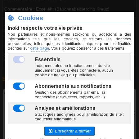
Commentaire
:
Excellent (Bauchnabelpiercing Kreuz)
Anonyme
le 08.12.2023
1/10
Avis recueilli par Amazon Allemagne
Commentaire
:
Très médiocre (Bauchnabelpiercing Kreuz). Article
endommagé
En rapport avec cet article
Anneau de nombril Filigrane
9,95 €
TTC l'unite