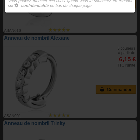
Commander
ASAN016
Anneau de nombril Alexane
5 couleurs
à partir de
6,15 €
TTC l'unite
Commander
ASAN001
Anneau de nombril Trinity