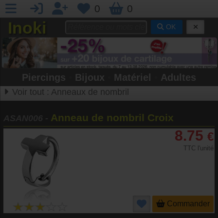
0
0
Inoki
OK
Piercings
•
Bijoux
•
Matériel
•
Adultes
Voir tout :
Anneaux de nombril
Anneau de nombril Croix
ASAN006
-
8.75
€
TTC l'unité
Commander