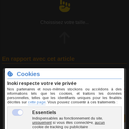
Choissisez votre taille...
En rapport avec cet article
Anneau segment clicker acier
28 tailles
à partir de
9,90 €
TTC l'unite
Commander