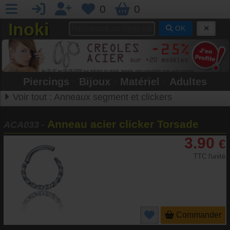
0
0
Inoki
OK
Piercings
•
Bijoux
•
Matériel
•
Adultes
Voir tout :
Anneaux segment et clickers
Anneau acier clicker Torsade
ACA033
-
3.90
€
TTC l'unité
Commander