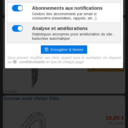
ACA003
Anneau acier clicker Mohican
6,30 €
TTC l'unite
Commander
ACA032
Anneau acier clicker Aïda
16,50 €
TTC l'unite