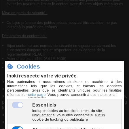
éviter les rayures et limiter le contact avec d'autres objets métalliques
Mise en garde de sécurité :
Ce bijou présente des petites pièces pouvant être avalées, ne pas
laisser à la portée des enfants
Déclaration de conformité :
Bijou conforme aux normes de sécurité en vigueur concernant les
substances dangereuses et respectant les exigences de la
règlementation REACH
Acier chirurgical 316L (ASTM F138)
Plaqué or 18k par procédé PVD or 750‰
Pierre naturelle garantie
Acier chirurgical
+
Plaqué Or 18K
+
Pierre naturelle
6 tailles
Utilisable pour : piercing arcade, piercing cartilage,
piercing génital, piercing lèvre, piercing nombril, piercing
lobe, piercing septum, piercing téton.
Marque
Inoki
Origine Thaïlande