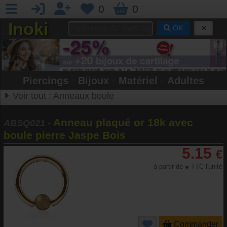
0
0
Inoki
OK
Piercings
•
Bijoux
•
Matériel
•
Adultes
Voir tout :
Anneaux boule
Anneau plaqué or 18k avec
ABSQ021
-
boule pierre Jaspe Bois
5.15
€
à partir de ● TTC l'unité
Commander