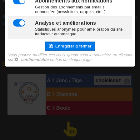
Conformité RSGP
Téléchargez notre guide :
Prendre les mesures pour
un piercing
Commander
A
Jonc / Tige
B
Diamètre
C
Boule