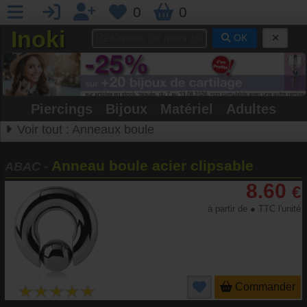
0
0
Inoki
OK
Piercings
•
Bijoux
•
Matériel
•
Adultes
Voir tout :
Anneaux boule
Anneau boule acier clipsable
ABAC
-
8.60
€
à partir de ● TTC l'unité
Commander