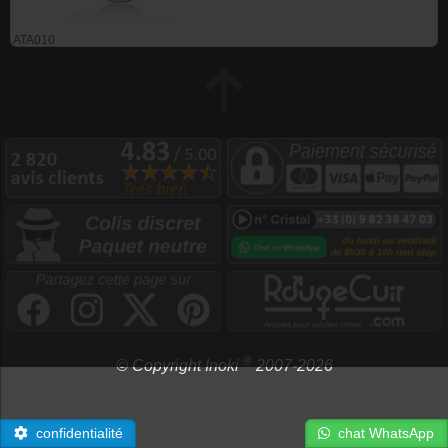
ATA010
®
© Copyright Inoki
2007-2026
confidentialité
chat WhatsApp