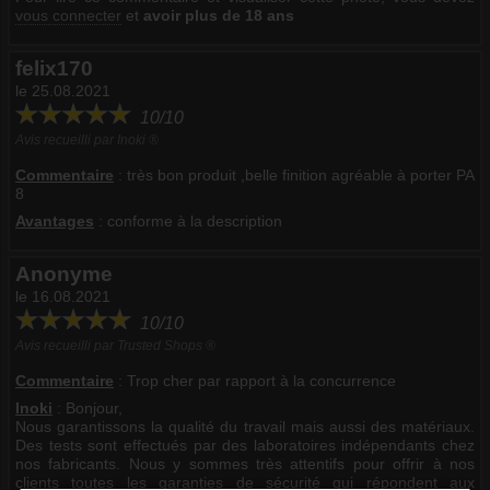
vous connecter
et
avoir plus de 18 ans
felix170
le 25.08.2021
10/10
Avis recueilli par Inoki ®
Commentaire
:
très bon produit ,belle finition agréable à porter PA
8
Avantages
: conforme à la description
Anonyme
le 16.08.2021
10/10
Avis recueilli par Trusted Shops ®
Commentaire
:
Trop cher par rapport à la concurrence
Inoki
: Bonjour,
Nous garantissons la qualité du travail mais aussi des matériaux.
Des tests sont effectués par des laboratoires indépendants chez
nos fabricants. Nous y sommes très attentifs pour offrir à nos
clients toutes les garanties de sécurité qui répondent aux