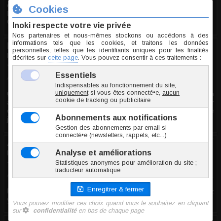
exigences et normes européennes.
Bonne journée :)
Cordialement
Nei
le 28.05.2021
10/10
Avis recueilli par Inoki ®
Commentaire
:
J'utilise cet anneau comme poids pour mon PA en
attendant de pouvoir stretcher suffisamment pour le porter
comme bijou ! Il est très beau, la bille qui tourne donne envie de
jouer avec, j'ai hâte !
Anonyme
le 24.05.2021
10/10
Avis recueilli par Inoki ®
Pour lire ce commentaire et visualiser cette photo, vous devez
vous connecter
et
avoir plus de 18 ans