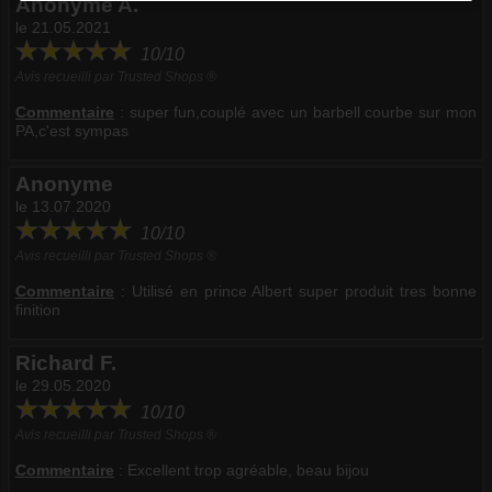
Anonyme A.
le 21.05.2021
10/10
Avis recueilli par Trusted Shops ®
Commentaire
:
super fun,couplé avec un barbell courbe sur mon
PA,c'est sympas
Anonyme
le 13.07.2020
10/10
Avis recueilli par Trusted Shops ®
Commentaire
:
Utilisé en prince Albert super produit tres bonne
finition
Richard F.
le 29.05.2020
10/10
Avis recueilli par Trusted Shops ®
Commentaire
:
Excellent trop agréable, beau bijou