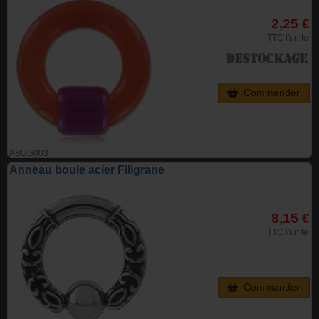
2,25 €
TTC l'unite
Commander
ABUG003
Anneau boule acier Filigrane
8,15 €
TTC l'unite
Commander