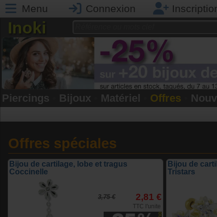
Menu
Connexion
Inscriptio
Inoki
Piercings
•
Bijoux
•
Matériel
•
Offres
•
Nouv
Offres spéciales
Bijou de cartilage, lobe et tragus
Bijou de cart
Coccinelle
Tristars
2,81 €
3,75 €
TTC l'unite