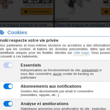
jusqu'au 13.08.2026
jus
Commander
MGAS024
ge et tragus plaqué or rose
Bijou de tragus et cartilage Fl
3,19 €
4,25 €
4,15 €
TTC l'unite
jusqu'au 13.08.2026
jus
Commander
MGAS003
Toutes les 
mbril acier et Zirconium
Paire de créoles acier noir c
s
x 20mm