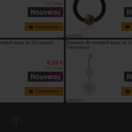
TTC l'unite
Commander
ABSN033
mbril acier et Zirconium
Banane de nombril acier et Z
Tournesol
6,25 €
TTC l'unite
Commander
NMAD019