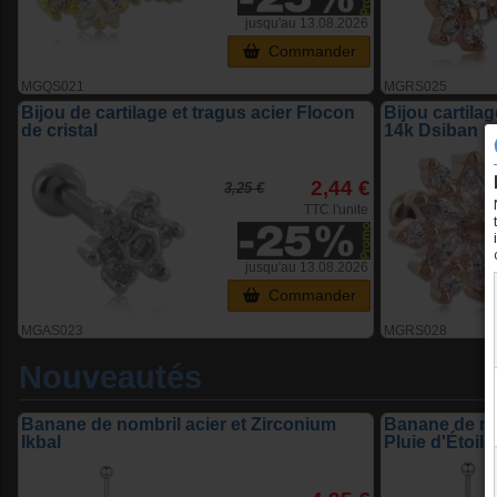
jusqu'au 13.08.2026
Commander
MGQS021
MGRS025
Bijou de cartilage et tragus acier Flocon
Bijou cartila
de cristal
14k Dsiban
2,44 €
3,25 €
TTC l'unite
jusqu'au 13.08.2026
Commander
MGAS023
MGRS028
Nouveautés
Banane de nombril acier et Zirconium
Banane de no
Ikbal
Pluie d'Étoile