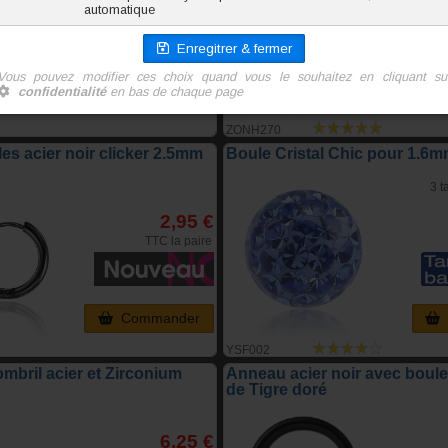
5,95 €
TTC l'unite
Commander
ZONH270
les acier noir clicker 2.5mm
Boule Cristal Chic pour 1.6
3 t
2,95 €
TTC la paire
Commander
YSF002
mbril acier et Zirconium
Anneau acier noir avec boule 
de Tigre doré
6,25 €