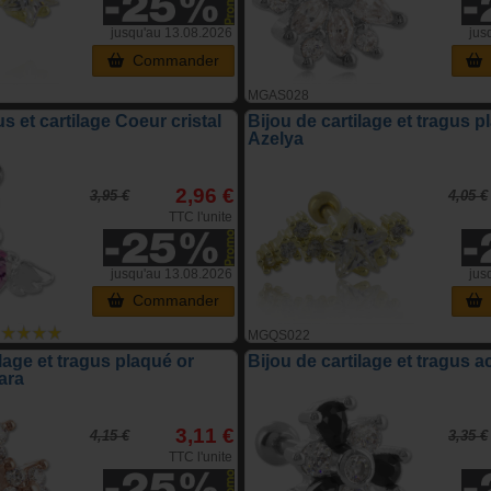
jusqu'au 13.08.2026
jus
Commander
MGAS028
s et cartilage Coeur cristal
Bijou de cartilage et tragus p
Azelya
2,96 €
3,95 €
4,05 €
TTC l'unite
jusqu'au 13.08.2026
jus
Commander
MGQS022
ilage et tragus plaqué or
Bijou de cartilage et tragus ac
ara
3,11 €
4,15 €
3,35 €
TTC l'unite