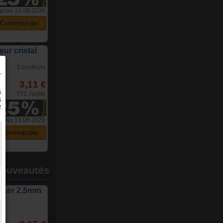
qu'au 13.08.2026
Commander
eur cristal
2 couleurs
3,11 €
TTC l'unite
qu'au 13.08.2026
Commander
nouveautés
licker 2.5mm