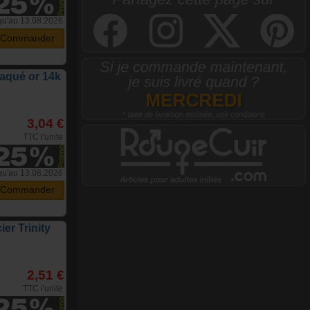
qu'au 13.08.2026
Commander
laqué or 14k
3,04 €
TTC l'unite
qu'au 13.08.2026
Commander
ier Trinity
2,51 €
TTC l'unite