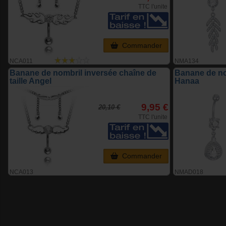
TTC l'unite
Commander
NCA011
NMA134
Banane de nombril inversée chaîne de
Banane de no
taille Angel
Hanaa
9,95 €
20,10 €
TTC l'unite
Commander
NCA013
NMAD018