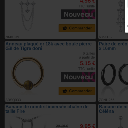
4,95 €
TTC l'unite
Commander
NMA139
NMA132
Anneau plaqué or 18k avec boule pierre
Paire de créo
Œil de Tigre doré
x 16mm
6 tailles
à partir de
5,15 €
TTC l'unite
Commander
ABSQ033
ZONH266
Banane de nombril inversée chaîne de
Banane de no
taille Fire
Céléna
9,95 €
20,10 €