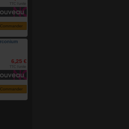
TTC l'unite
Commander
irconium
6,25 €
TTC l'unite
Commander