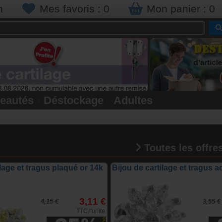
n
Mes favoris :
0
Mon panier :
0
eautés
•
Déstockage
•
Adultes
Toutes les offre
ilage et tragus plaqué or 14k
Bijou de cartilage et tragus a
3,11 €
4,15 €
3,55 €
TTC l'unite