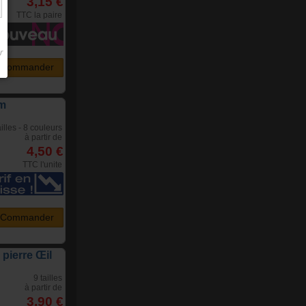
3,15 €
TTC la paire
Commander
mm
ailles - 8 couleurs
à partir de
4,50 €
TTC l'unite
Commander
pierre Œil
9 tailles
à partir de
3,90 €