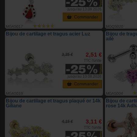
jusqu'au 13.08.2026
Commander
MGAS017
MGQS020
Bijou de cartilage et tragus acier Luz
Bijou de tragu
ailé
2,51 €
3,35 €
TTC l'unite
jusqu'au 13.08.2026
Commander
MGAS019
MGAS004
Bijou de cartilage et tragus plaqué or 14k
Bijou de cart
Giliane
rose 14k Adh
3,11 €
4,15 €
TTC l'unite