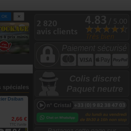
OK
s spéciales
cier Dsiban
2,66 €
TTC l'unite