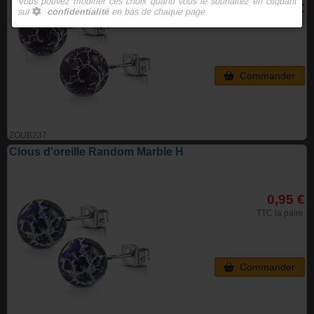
0,95 €
TTC la paire
Commander
ZOUB237
Clous d'oreille Random Marble H
0,95 €
TTC la paire
Commander