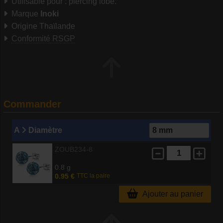
Utilisable pour : piercing lobe.
Marque
Inoki
Origine Thaïlande
Conformité RSGP
Commander
A
Diamètre
ZOUB234-8
0.8 g
0.95 €
TTC la paire
Ajouter au panier