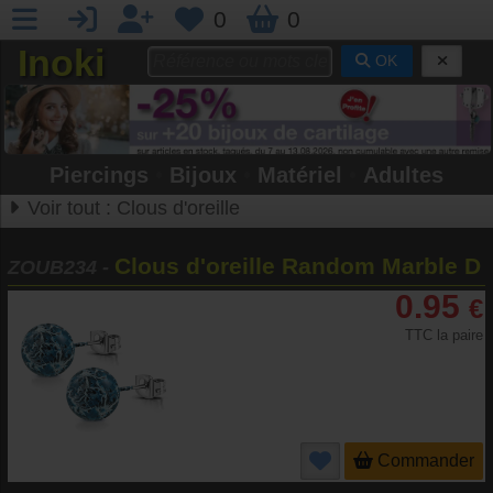
0
0
Inoki
OK
Piercings
•
Bijoux
•
Matériel
•
Adultes
Voir tout :
Clous d'oreille
Clous d'oreille Random Marble D
ZOUB234
-
0.95
€
TTC la paire
Commander