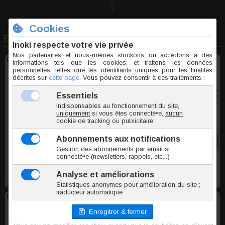
En rapport avec cet article
Clous d'oreille Random Marble E
0,95 €
TTC la paire
Commander
ZOUB235
Clous d'oreille Random Marble G