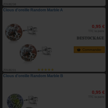
ZOUB238
Clous d'oreille Random Marble A
0,95 €
TTC la paire
Commander
ZOUB231
Clous d'oreille Random Marble B
0,95 €
TTC la paire