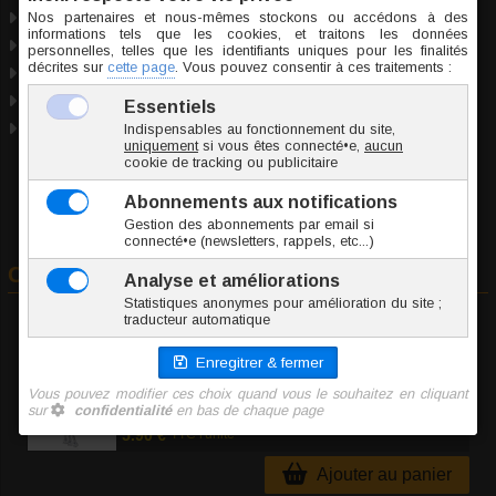
Bronze
Taille unique
Marque
Inoki
Origine Thaïlande
Conformité RSGP
Commander
A
Côté
ZORJ026-G
28.9 g
5.90 €
TTC l'unité
Ajouter au panier