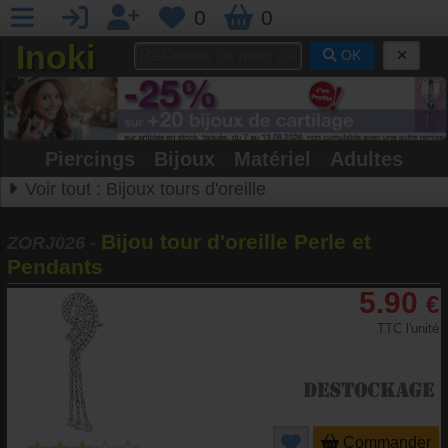
0
0
Inoki
OK
Piercings
•
Bijoux
•
Matériel
•
Adultes
Voir tout :
Bijoux tours d'oreille
Bijou tour d'oreille Perle et
ZORJ026
-
Pendants
5.90
€
TTC l'unité
Commander