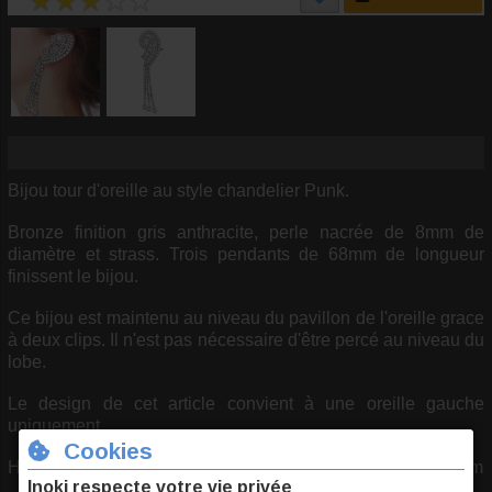
Bijou tour d'oreille au style chandelier Punk.
Bronze finition gris anthracite, perle nacrée de 8mm de
diamètre et strass. Trois pendants de 68mm de longueur
finissent le bijou.
Ce bijou est maintenu au niveau du pavillon de l'oreille grace
à deux clips. Il n'est pas nécessaire d'être percé au niveau du
lobe.
Le design de cet article convient à une oreille gauche
uniquement.
Hauteur totale du bijou: 135mm - Largeur maximale de 40mm