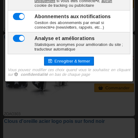
Commander
ZOAM025
Clou d'oreille acier carré logo Etoiles
2,90 €
TTC la paire
Commander
ZOAO303
Clous d'oreille acier logo pois sur fond noir