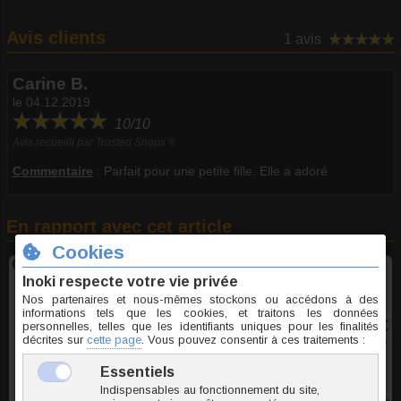
Avis clients
1 avis
Carine B.
le 04.12.2019
10/10
Avis recueilli par Trusted Shops ®
Commentaire
:
Parfait pour une petite fille. Elle a adoré
En rapport avec cet article
Clous d'oreille acier Étoiles
2,40 €
TTC la paire