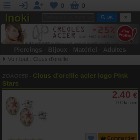
0
0
Inoki
OK
Piercings
•
Bijoux
•
Matériel
•
Adultes
Voir tout :
Clous d'oreille
Clous d'oreille acier logo Pink
ZOAO058
-
Stars
2.40
€
TTC la paire
Commander