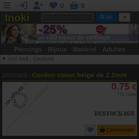
0
0
Inoki
OK
Piercings
•
Bijoux
•
Matériel
•
Adultes
Voir tout :
Cordons
Cordon coton beige de 2.2mm
ZCCC022
-
0.75
€
TTC l'unité
Commander