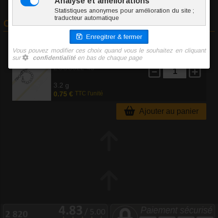
Commander
A
Longueur
ZCCC022-45
3.2 g
0.75 €
TTC l'unité
Ajouter au panier