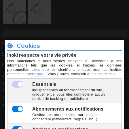
Cordon en coton beige tressé de 2.2mm de diamètre.
Longueur 45cm.
Fermoir à ressort et chainette de réglage.
Coton
Taille unique
Marque
Inoki
Origine Thaïlande
Conformité RSGP