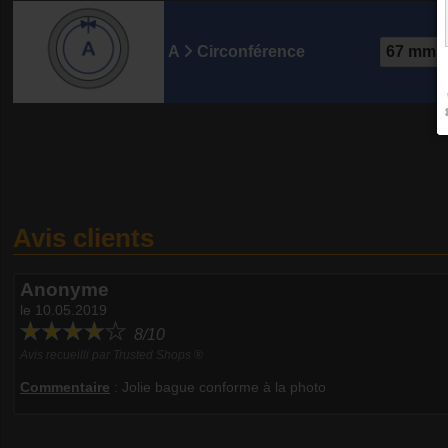
A
Circonférence
Avis clients
Anonyme
le 10.05.2019
8/10
Avis recueilli par Trusted Shops ®
Commentaire
:
Jolie bague conforme à la photo