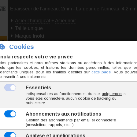
Epaisseur de l'anneau: 2mm - Largeur de l'anneau: 4.2mm
Acier chirurgical
+
Acier noir
Taille unique
Marque
Inoki
er
Origine Chine
Conformité RSGP
Prix sacrifié !
Téléchargez notre guide :
Prendre les mesures po