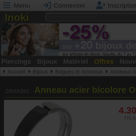
Menu
Connexion
Inscriptio
Inoki
Piercings
•
Bijoux
•
Matériel
•
Offres
•
Nouv
Accueil
Bijoux
Bagues et Anneaux
Anneaux b
Anneau acier bicolore O
ZBAN301
-
4.3
TTC l'