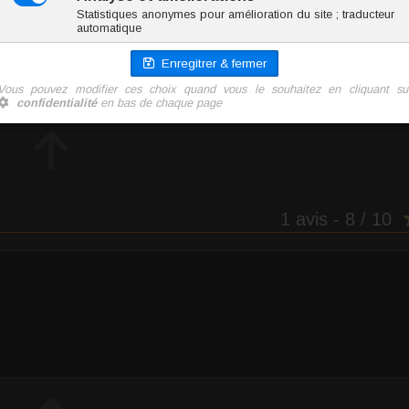
ZBAN301-67
4.3 g
4.30 €
TTC l'unité
Ajoute
1 avis
- 8 / 10