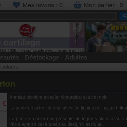
n
Mes favoris :
0
Mon panier :
0
eautés
•
Déstockage
•
Adultes
icolores
rion
Anneau bicolore en acier chirurgical et acier noir.
0
€
La partie en acier chirurgical est en finition polissage brilla
unité
La partie en acier noir présente de légères stries assuran
très élégant à cet anneau au design classique.