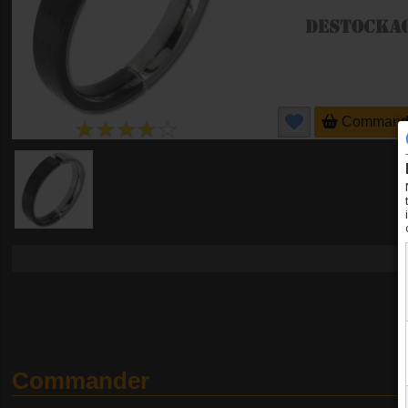
Command
Commander