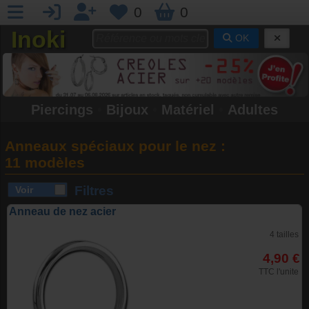
0
0
Inoki
OK
Piercings
•
Bijoux
•
Matériel
•
Adultes
Anneaux spéciaux pour le nez :
11 modèles
Filtres
Anneau de nez acier
4 tailles
4,90 €
TTC l'unite