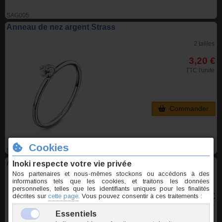
SAG005
Anneau de nez argent Strass
2 tailles
3,20 €
TTC l'unite
Commander
SAG006
Anneau de nez argent Élie
2,80 €
TTC l'unite