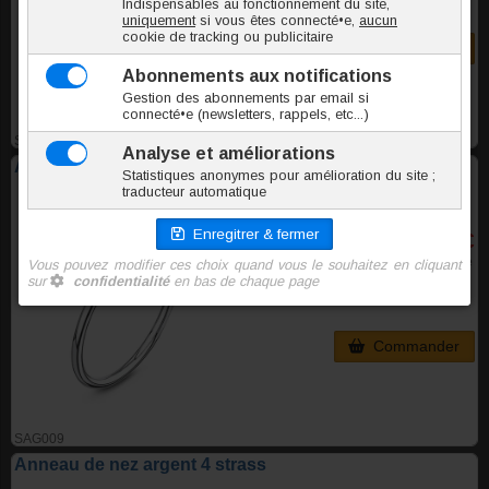
Commander
SAG008
Anneau de nez argent Wire
2,90 €
TTC l'unite
Commander
SAG009
Anneau de nez argent 4 strass